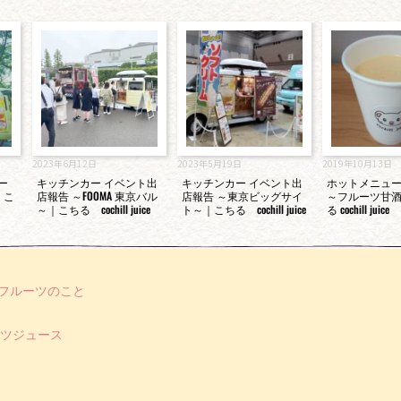
2023年6月12日
2023年5月19日
2019年10月13日
カー
キッチンカー イベント出
キッチンカー イベント出
ホットメニュ
｜こ
店報告 ～FOOMA 東京バル
店報告 ～東京ビッグサイ
～フルーツ甘
～｜こちる cochill juice
ト～｜こちる cochill juice
る cochill juice
フルーツのこと
ツジュース