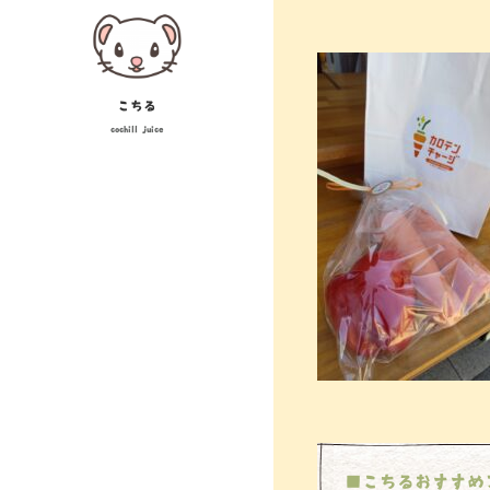
Skip
投
to
稿
content
ナ
こちる
cochill juice
ビ
ゲ
ー
シ
ョ
ン
■こちるおすすめ