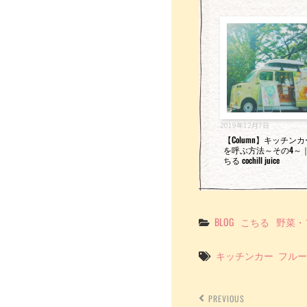
2019年12月7日
【Column】キッチン
を呼ぶ方法～その4～
ちる cochill juice
Categories
BLOG
こちる
野菜・
Tags
キッチンカー
フルー
PREVIOUS