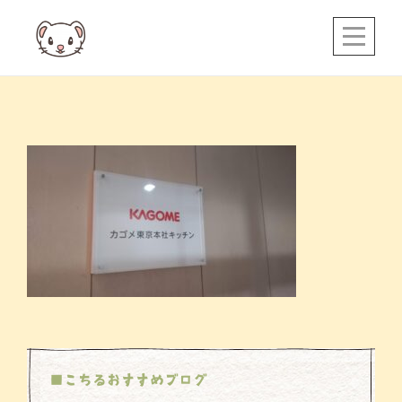
Skip
to
content
投
稿
ナ
ビ
ゲ
ー
シ
ョ
ン
■こちるおすすめブログ