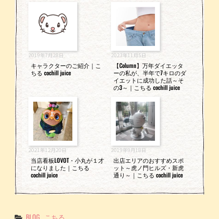
2019年7月28日
2023年11月5日
キャラクターのご紹介｜こ
【Column】万年ダイエッタ
ちる cochill juice
ーの私が、半年で7キロのダ
イエットに成功した話～そ
の3～｜こちる cochill juice
2021年12月20日
2019年9月18日
当店看板LOVOT・小丸が１才
出店エリアのおすすめスポ
になりました｜こちる
ット～虎ノ門ヒルズ・新虎
cochill juice
通り～｜こちる cochill juice
Categories
BLOG
こちる