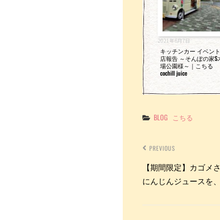
2021年6月7日
キッチンカー イベン
店報告 ～そんぽの家S
場公園様～｜こちる
cochill juice
Categories
BLOG
こちる
PREVIOUS
【期間限定】カゴメ
にんじんジュースを