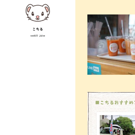
Skip
投
to
稿
content
ナ
こちる
cochill juice
ビ
ゲ
ー
シ
ョ
ン
■こちるおすすめ