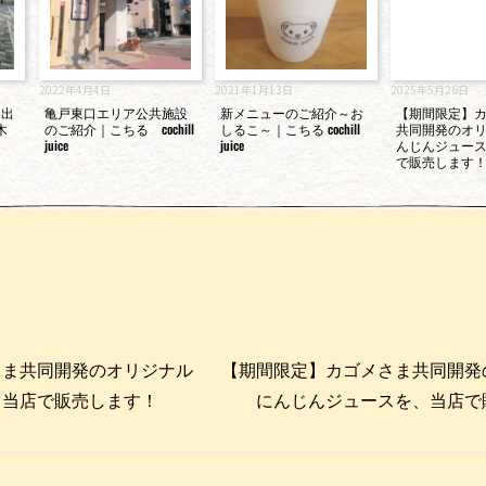
2022年4月4日
2021年1月13日
2025年5月26日
ト出
亀戸東口エリア公共施設
新メニューのご紹介～お
【期間限定】
木
のご紹介｜こちる cochill
しるこ～｜こちる cochill
共同開発のオ
juice
juice
んじんジュー
で販売します
さま共同開発のオリジナル
【期間限定】カゴメさま共同開発
、当店で販売します！
にんじんジュースを、当店で