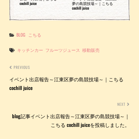
cochill juice
夢の島競技場～｜こちる
cochill juice
Categories
BLOG
こちる
Tags
キッチンカー
フルーツジュース
移動販売
PREVIOUS
イベント出店報告～江東区夢の島競技場～｜こちる
cochill juice
NEXT
blog記事イベント出店報告～江東区夢の島競技場～｜
こちる cochill juiceを投稿しました。