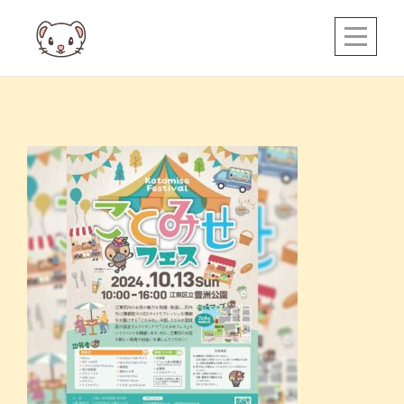
Skip
to
content
投
稿
ナ
ビ
ゲ
ー
シ
ョ
ン