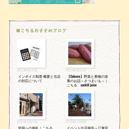
■こちるおすすめブログ
2023年9月27日
2025年2月21日
インボイス制度 概要と当店
【Column】野菜と果物の栄
の対応について
養のお話～さつまいも～｜
こちる cochill juice
2020年1月27日
2019年11月6日
皆様への御礼｜こちる
イベント出店報告～江東区