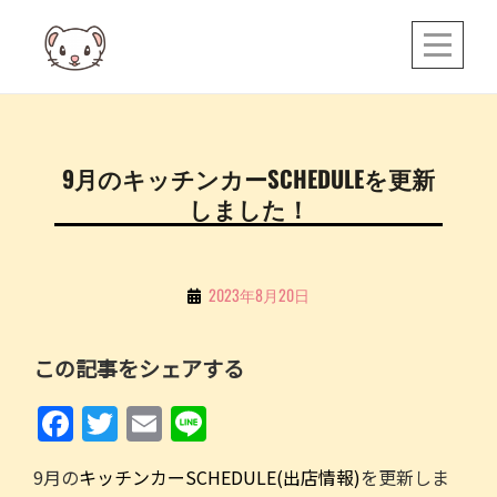
Skip
to
content
投
9月のキッチンカーSCHEDULEを更新
稿
しました！
ナ
ビ
ゲ
By
2023年8月20日
こ
ー
ち
シ
この記事をシェアする
る
ョ
F
T
E
Li
ン
a
w
m
n
9月の
キッチンカーSCHEDULE(出店情報)
を更新しま
c
itt
ai
e