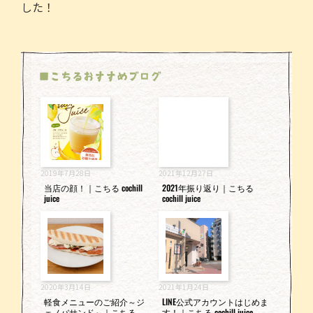
した！
e
er
l
b
o
■こちるおすすめブログ
o
k
2019年7月28日
2021年12月27日
当店の顔！｜こちる cochill
2021年振り返り｜こちる
juice
cochill juice
2020年3月14日
2021年1月24日
軽食メニューのご紹介～ジ
LINE公式アカウントはじめま
ェノバサンド～｜こちる
す！｜こちる cochill juice