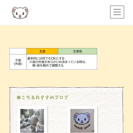
Skip
to
content
投
稿
ナ
ビ
ゲ
ー
シ
■こちるおすすめブログ
ョ
ン