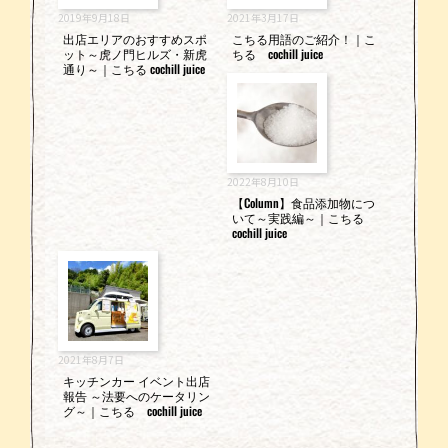
2019年9月18日
2021年3月17日
出店エリアのおすすめスポ
こちる用語のご紹介！｜こ
ット～虎ノ門ヒルズ・新虎
ちる cochill juice
通り～｜こちる cochill juice
2022年8月10日
【Column】食品添加物につ
いて～実践編～｜こちる
cochill juice
2021年8月7日
キッチンカー イベント出店
報告 ～法要へのケータリン
グ～｜こちる cochill juice