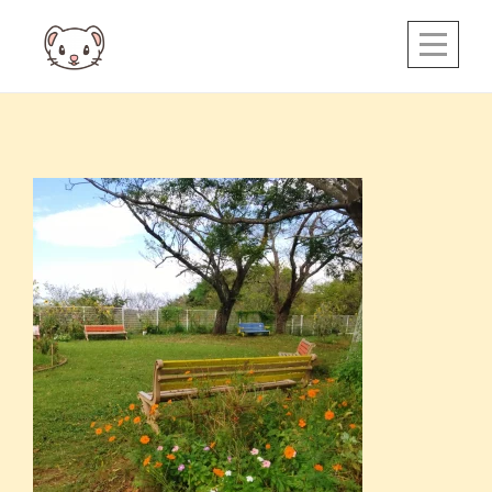
Skip
to
content
投
稿
ナ
ビ
ゲ
ー
シ
ョ
ン