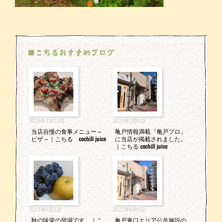
■こちるおすすめブログ
2026年3月22日
2020年2月4日
当店自慢の食事メニュー～
亀戸情報満載「亀戸プロ」
ピザ～｜こちる cochill juice
に当店が掲載されました。
｜こちる cochill juice
2019年9月2日
2022年4月4日
秋の味覚の登場です。｜こ
亀戸東口エリア公共施設の