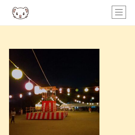
Skip
to
content
投
稿
ナ
ビ
ゲ
ー
シ
ョ
ン