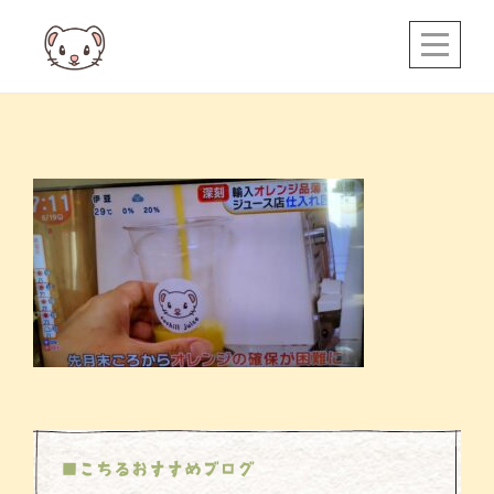
Skip
to
content
投
稿
ナ
ビ
ゲ
ー
シ
ョ
ン
■こちるおすすめブログ