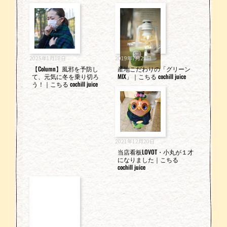
2025年1月18日
2019年7月29日
【Column】風邪を予防し
産地こだわりの「グリーン
て、元気に冬を乗り切ろ
MIX」｜こちる cochill juice
う！｜こちる cochill juice
2021年12月20日
当店看板LOVOT・小丸が１才
になりました｜こちる
cochill juice