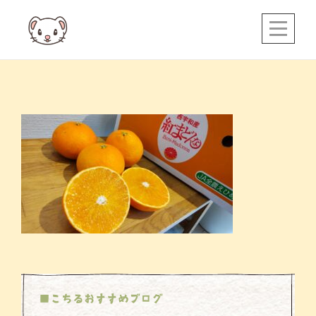
Skip
to
content
投
稿
ナ
ビ
ゲ
ー
シ
ョ
ン
■こちるおすすめブログ