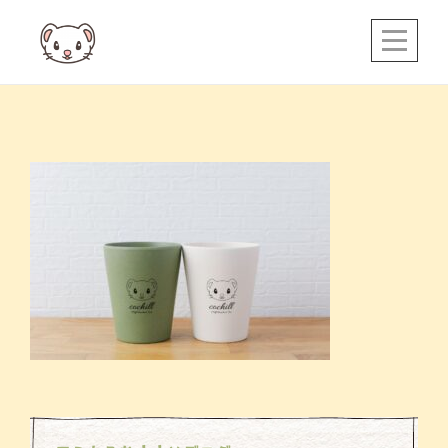
Skip
to
content
投
稿
ナ
ビ
ゲ
ー
シ
ョ
ン