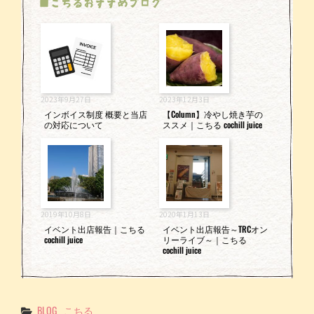
■こちるおすすめブログ
2023年9月27日
2023年12月3日
インボイス制度 概要と当店
【Column】冷やし焼き芋の
の対応について
ススメ｜こちる cochill juice
2019年10月8日
2020年1月13日
イベント出店報告｜こちる
イベント出店報告～TRCオン
cochill juice
リーライブ～｜こちる
cochill juice
Categories
BLOG
こちる