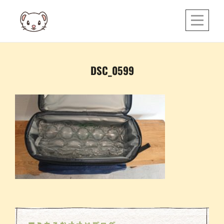
Skip
to
content
投
DSC_0599
稿
ナ
ビ
ゲ
ー
シ
ョ
ン