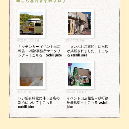
■こちるおすすめブログ
2021年11月22日
2020年2月6日
キッチンカー イベント出店
「まいぷれ江東区」に当店
報告 ～福祉事務所ケータリ
が掲載されました。｜こち
ング～｜こちる cochill juice
る cochill juice
2020年6月19日
2020年11月4日
レジ袋有料化に伴う当店の
イベント出店報告～砂町銀
対応について｜こちる
座商店街～｜こちる cochill
cochill juice
juice