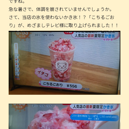
e
er
l
ですね。
b
急な暑さで、体調を崩されていませんでしょうか。
さて、当店の氷を使わないかき氷！？「こちるごお
o
り」が、めざましテレビ様に取り上げられました！！
o
k