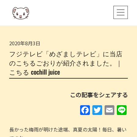
Skip
to
content
2020年8月3日
フジテレビ「めざましテレビ」に当店
のこちるごおりが紹介されました。｜
こちる cochill juice
この記事をシェアする
F
T
E
Li
a
w
m
n
c
itt
ai
e
長かった梅雨が明けた途端、真夏の太陽！毎日、暑い