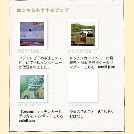
■こちるおすすめブログ
2023年6月19日
2021年11月22日
フジテレビ「めざましテレ
キッチンカー イベント出店
ビ」にて当店インタビュー
報告 ～福祉事務所ケータリ
が放送されました。
ング～｜こちる cochill juice
2019年11月19日
2026年5月31日
【Column】キッチンカーを
今日のできごと #こちるな
呼ぶ方法～その1～｜こちる
おはなし
cochill juice