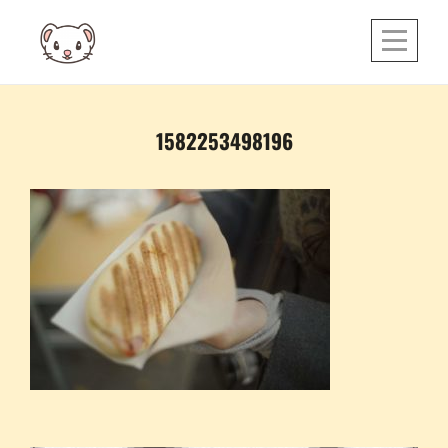
Skip
to
content
投
1582253498196
稿
ナ
ビ
ゲ
ー
シ
ョ
ン