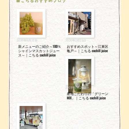
■こちるおすすめブログ
2020年8月31日
2020年2月16日
新メニューのご紹介～100％
おすすめスポット～江東区
シャインマスカットジュー
亀戸～｜こちる cochill juice
ス～｜こちる cochill juice
2019年7月29日
産地こだわりの「グリーン
MIX」｜こちる cochill juice