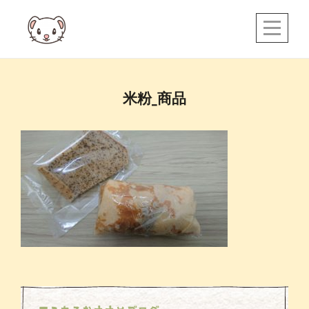
Skip
to
content
投
米粉_商品
稿
ナ
ビ
ゲ
ー
シ
ョ
ン