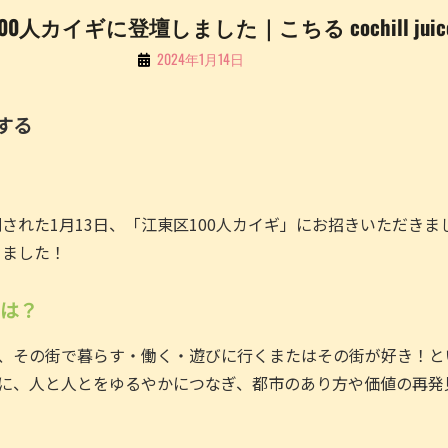
00人カイギに登壇しました｜こちる cochill juic
By
2024年1月14日
こ
ち
する
る
Li
n
された1月13日、「江東区100人カイギ」にお招きいただきま
e
きました！
とは？
は、その街で暮らす・働く・遊びに行くまたはその街が好き！と
点に、人と人とをゆるやかにつなぎ、都市のあり方や価値の再発