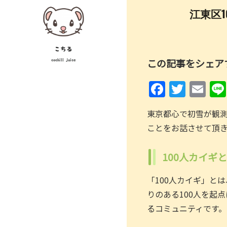
Skip
投
江東区1
to
稿
content
ナ
こちる
この記事をシェア
cochill juice
ビ
F
T
E
ゲ
a
w
m
ー
東京都心で初雪が観測
c
itt
ai
シ
ことをお話させて頂
e
er
l
ョ
b
100人カイギ
ン
o
「100人カイギ」と
o
りのある100人を起
k
るコミュニティです。