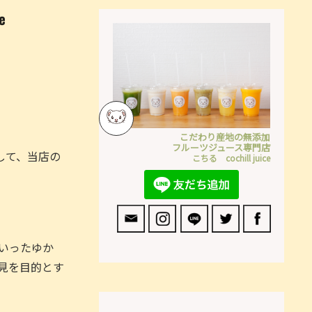
e
こだわり産地の無添加
フルーツジュース専門店
して、当店の
こちる cochill juice
いったゆか
見を目的とす