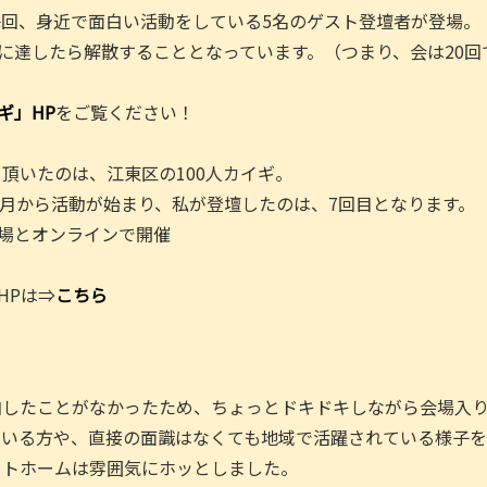
回、身近で面白い活動をしている5名のゲスト登壇者が登場。
名に達したら解散することとなっています。（つまり、会は20回
ギ」HP
をご覧ください！
頂いたのは、江東区の100人カイギ。
年5月から活動が始まり、私が登壇したのは、7回目となります。
会場とオンラインで開催
HPは⇒
こちら
加したことがなかったため、ちょっとドキドキしながら会場入
ている方や、直接の面識はなくても地域で活躍されている様子
ットホームは雰囲気にホッとしました。