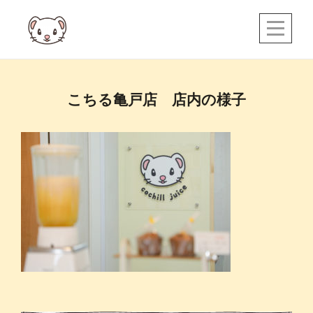
Skip
to
content
投
こちる亀戸店 店内の様子
稿
ナ
ビ
ゲ
ー
シ
ョ
ン