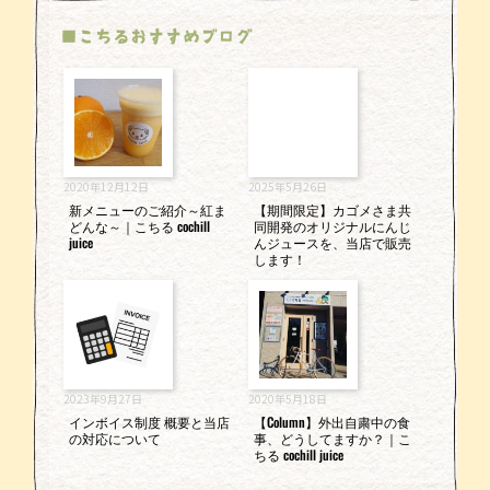
■こちるおすすめブログ
2020年12月12日
2025年5月26日
新メニューのご紹介～紅ま
【期間限定】カゴメさま共
どんな～｜こちる cochill
同開発のオリジナルにんじ
juice
んジュースを、当店で販売
します！
2023年9月27日
2020年5月18日
インボイス制度 概要と当店
【Column】外出自粛中の食
の対応について
事、どうしてますか？｜こ
ちる cochill juice