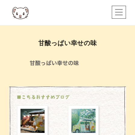
Skip
to
content
投
甘酸っぱい幸せの味
稿
ナ
ビ
ゲ
ー
■こちるおすすめブログ
シ
ョ
ン