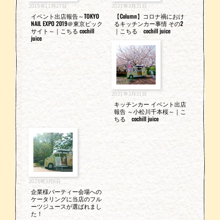
2019年11月27日
2021年3月31日
イベント出店報告～TOKYO
【Column】コロナ禍におけ
NAIL EXPO 2019＠東京ビック
るキッチンカー事情 その2
サイト～｜こちる cochill
｜こちる cochill juice
juice
2021年3月31日
キッチンカー イベント出店
報告 ～小松川千本桜～｜こ
ちる cochill juice
2026年3月8日
企業様パーティー会場への
ケータリングに当店のフル
ーツジュースが選ばれまし
た！