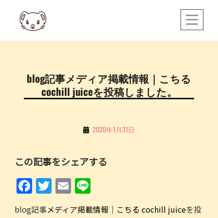
Skip
to
content
投
blog記事メディア掲載情報｜こちる
稿
cochill juiceを投稿しました。
ナ
ビ
ゲ
By
2020年1月31日
こ
ー
ち
シ
この記事をシェアする
る
ョ
F
T
E
Li
ン
a
w
m
n
blog記事
メディア掲載情報｜こちる cochill juice
を投
c
itt
ai
e