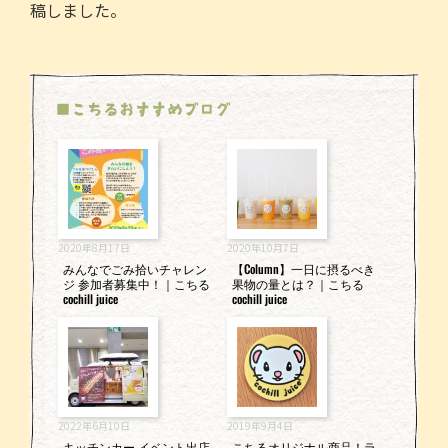
稿しました。
e
er
l
b
o
■こちるおすすめブログ
o
k
2020年8月17日
2020年10月7日
みんなでごみ拾いチャレン
【Column】一日に摂るべき
ジ 参加者募集中！｜こちる
果物の量とは？｜こちる
cochill juice
cochill juice
2022年6月10日
2019年9月4日
キッチンカー イベント出店
こちるオリジナル商品！ラ