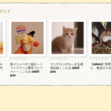
ブログ
2020年10月6日
2019年7月31日
2021年10月16日
ル
新メニューのご紹介～ソ
マンチカンのちぃまる成
【column】
内
フトクリーム限定フレー
長記録｜こちる cochill
に、食品ロス
バ―～｜こちる cochill
juice
juice