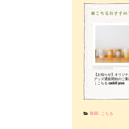
■こちるおすすめ
2020年3月29日
【お知らせ】オリジナ
グッズ通販開始のご案
｜こちる cochill juice
Categories
BLOG
こちる