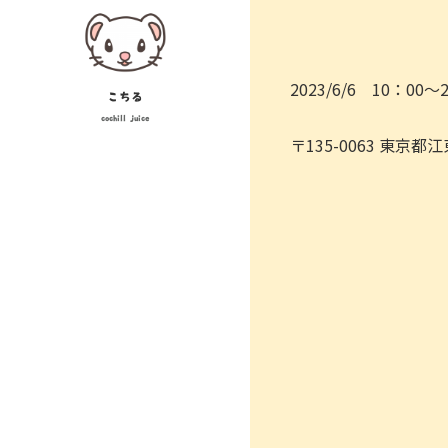
Skip
投
to
稿
content
2023/6/6 10：00～
ナ
こちる
cochill juice
ビ
〒135-0063 東京
ゲ
ー
シ
ョ
ン