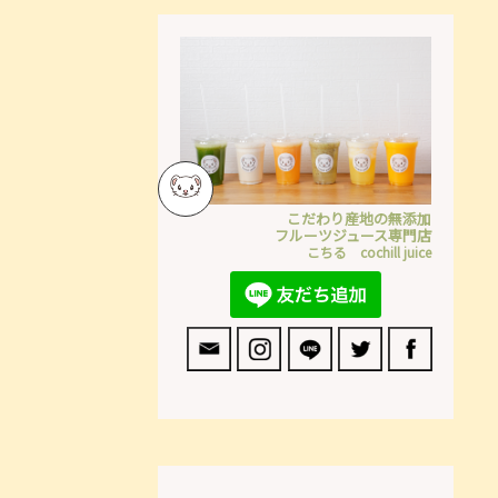
こだわり産地の無添加
フルーツジュース専門店
こちる cochill juice