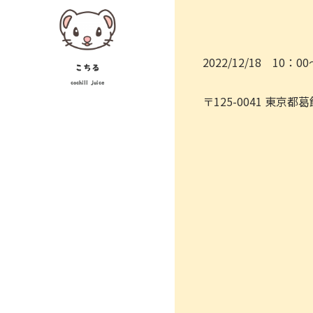
Skip
to
content
2022/12/18 10：0
こちる
cochill juice
〒125-0041 東京