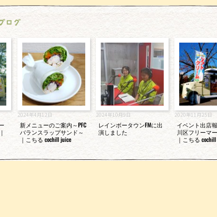
ブログ
2024年4月12日
2024年10月9日
2020年11月25日
カー
新メニューのご案内～PFC
レインボータウンFMに出
イベント出店
｜
バランスラップサンド～
演しました
川区フリーマ
｜こちる cochill juice
｜こちる cochill j