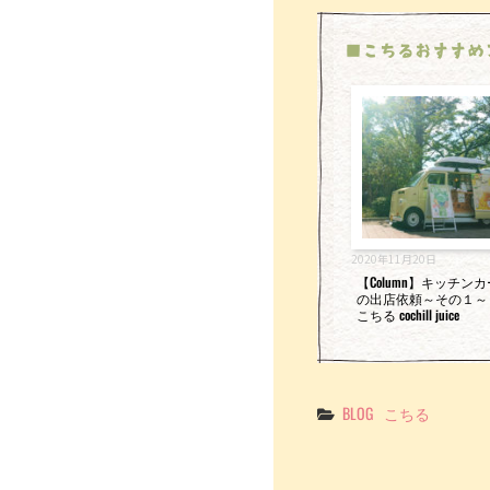
■こちるおすすめ
2020年11月20日
【Column】キッチン
の出店依頼～その１～
こちる cochill juice
Categories
BLOG
こちる