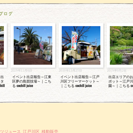
ブログ
2019年11月6日
2020年11月25日
2019年9月2日
ト出
イベント出店報告～江東
イベント出店報告～江戸
出店エリアの
ータ
区夢の島競技場～｜こち
川区フリーマーケット～
ポット～江戸
ll
る cochill juice
｜こちる cochill juice
園～｜こちる cochi
ツジュース
江戸川区
移動販売