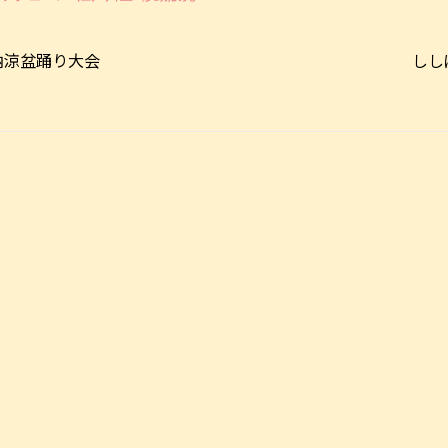
納涼盆踊り大会
しし