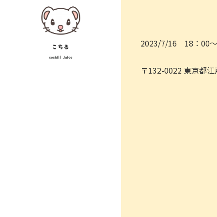
Skip
投
to
稿
content
2023/7/16 18：00
ナ
こちる
cochill juice
ビ
〒132-0022 東京
ゲ
ー
シ
ョ
ン