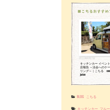
■こちるおすすめ
2023年8月7日
キッチンカー イベン
店報告 ～法会へのケ
リング～｜こちる cochi
juice
Categories
BLOG
こちる
Tags
キッチンカー
フルー