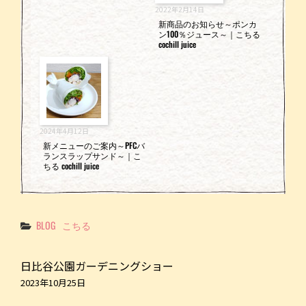
2022年2月14日
新商品のお知らせ～ポンカ
ン100％ジュース～｜こちる
cochill juice
2024年4月12日
新メニューのご案内～PFCバ
ランスラップサンド～｜こ
ちる cochill juice
Categories
BLOG
こちる
日比谷公園ガーデニングショー
2023年10月25日