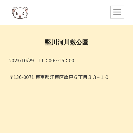
Skip
to
content
投
堅川河川敷公園
稿
ナ
2023/10/29 11：00～15：00
ビ
〒136-0071 東京都江東区亀戸６丁目３３−１０
ゲ
ー
シ
ョ
ン