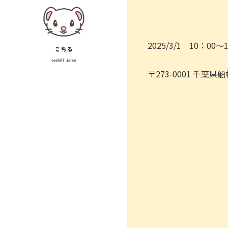
Skip
to
content
2025/3/1 10：00～
こちる
cochill juice
〒273-0001 千葉