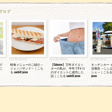
ブログ
2020年3月14日
2023年10月4日
2023年9月4日
グ
軽食メニューのご紹介～
【Column】万年ダイエッ
キッチンカー 
ご
ジェノバサンド～｜こち
ターの私が、半年で7キロ
店報告 ～しし
る cochill juice
のダイエットに成功した
シェ～｜こちる c
話｜こちる cochill juice
juice