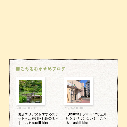
■こちるおすすめブログ
2019年9月2日
2021年5月10日
出店エリアのおすすめスポ
【Column】フルーツで五月
ット～江戸川区行船公園～
病をよせつけない！｜こち
｜こちる cochill juice
る cochill juice