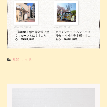
2021年3月10日
2023年4月7日
【Column】紫外線対策に効
キッチンカー イベント出店
くフルーツとは？｜こち
報告 ～小松川千本桜～｜こ
る cochill juice
ちる cochill juice
Categories
BLOG
こちる