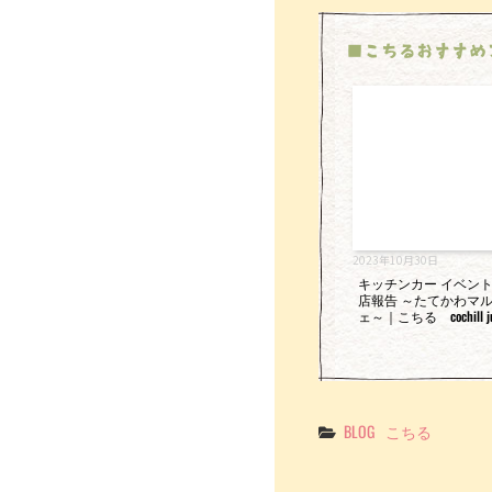
■こちるおすすめ
2023年10月30日
キッチンカー イベン
店報告 ～たてかわマ
ェ～｜こちる cochill ju
Categories
BLOG
こちる