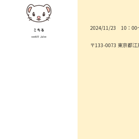
Skip
to
content
2024/11/23 10：0
こちる
cochill juice
〒133-0073 東京