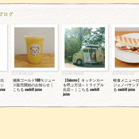
ブログ
2021年2月10日
2020年2月29日
2020年3月14日
ト出
湘南ゴールド100％ジュー
【Column】キッチンカー
軽食メニュー
ルシ
ス販売開始のお知らせ｜
を呼ぶ方法～トライアル
ジェノバサン
ice
こちる cochill juice
出店～｜こちる cochill
る cochill juice
juice