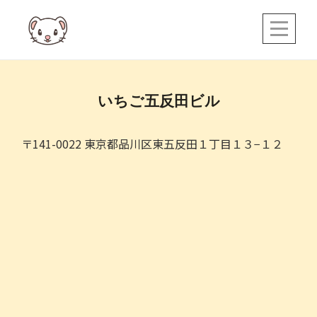
Skip
to
content
投
いちご五反田ビル
稿
ナ
〒141-0022 東京都品川区東五反田１丁目１３−１２
ビ
ゲ
ー
シ
ョ
ン