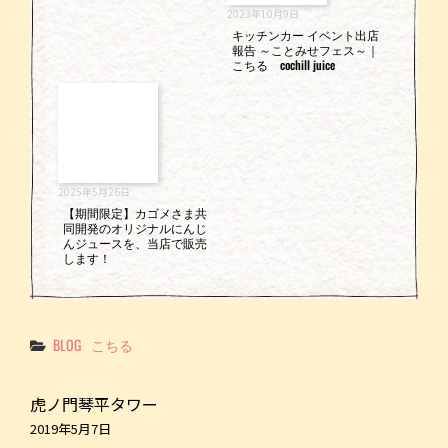
2023年10月9日
キッチンカー イベント出店
報告 ～ことみせフェス～｜
こちる cochill juice
2025年5月26日
【期間限定】カゴメさま共
同開発のオリジナルにんじ
んジュースを、当店で販売
します！
Categories
BLOG
こちる
虎ノ門琴平タワー
2019年5月7日