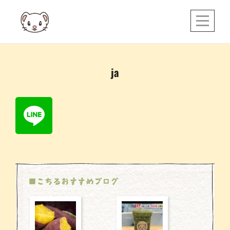
Skip
to
content
投
ja
稿
ナ
ビ
ゲ
ー
シ
■こちるおすすめブログ
ョ
ン