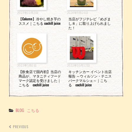
2023年12月3日
2024年9月14日
【Column】冷やし焼き芋の
当店がフジテレビ「めざま
ススメ｜こちる cochill juice
し８」に取り上げられまし
た！
2023年5月1日
2022年10月12日
【飲食店で国内初】当店の
キッチンカー イベント出店
商品が、マタニティフード
報告 ～ウィルソン・テニス
マーク認定を受けました｜
パークマルシェ～｜こち
こちる cochill juice
る cochill juice
Categories
BLOG
こちる
PREVIOUS