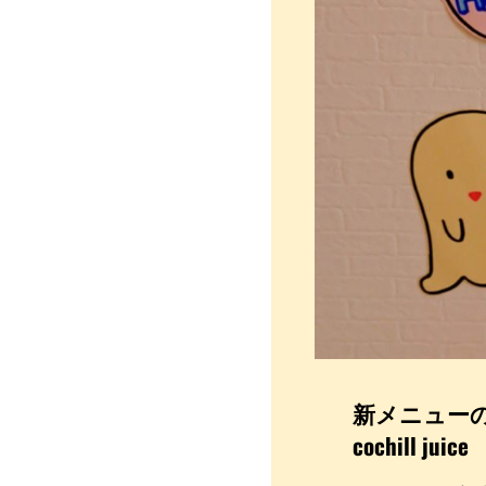
ご
紹
介
～
ソ
フ
ト
ク
リ
ー
ム
限
定
フ
レ
ー
バ
―
新メニュー
～
｜
cochill juice
こ
ち