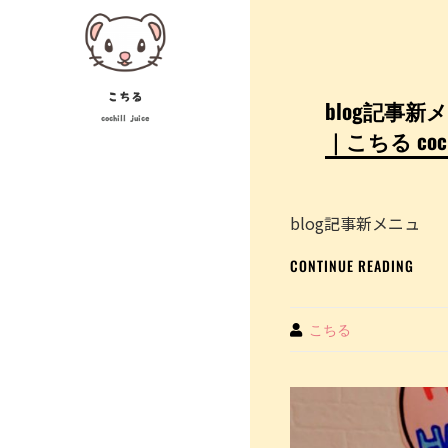
Skip
to
content
こちる
blog記事
cochill juice
｜こちる coc
blog記事新メニュ
BLOG
CONTINUE READING
記
事
新
By
こちる
メ
ニ
ュ
ー
の