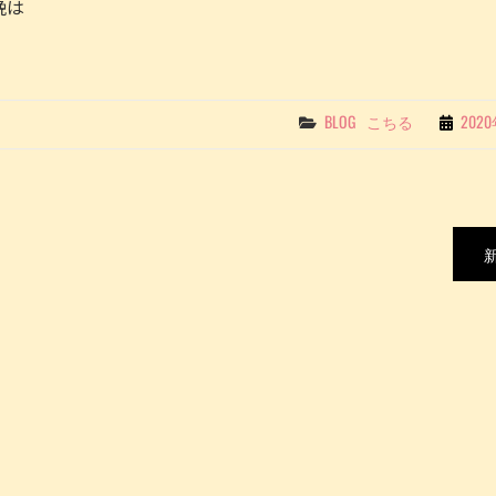
晩は
ILL
新
G
E
メ
ニ
ュ
Categories
BLOG
こちる
202
ー
の
ご
紹
介
～
ソ
フ
ト
ク
リ
ー
ム
限
定
フ