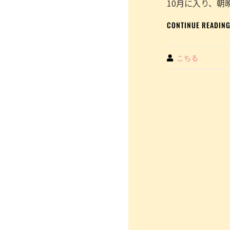
10月に入り、朝
る
COCH
CONTINUE READIN
JUIC
を
投
By
こちる
稿
し
ま
投
し
た。
稿
ナ
ビ
ゲ
ー
シ
ョ