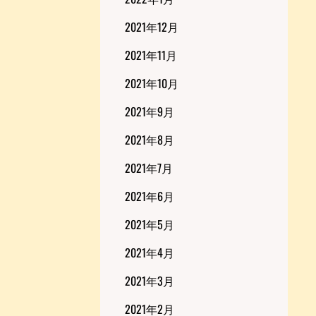
2021年12月
2021年11月
2021年10月
2021年9月
2021年8月
2021年7月
2021年6月
2021年5月
2021年4月
2021年3月
2021年2月