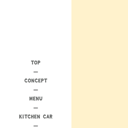
TOP
CONCEPT
MENU
KITCHEN CAR