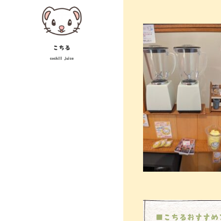
Skip
投
to
稿
content
ナ
こちる
cochill juice
ビ
ゲ
ー
シ
ョ
ン
■こちるおすすめ