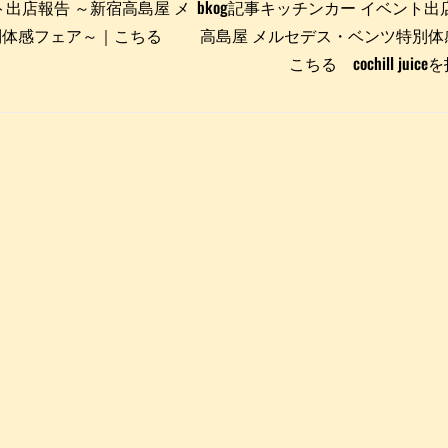
ト出店報告 ～新宿高島屋 メ
bkog記事キッチンカー イベント出
別体感フェア～｜こちる
高島屋 メルセデス・ベンツ特別体
こちる cochill jui