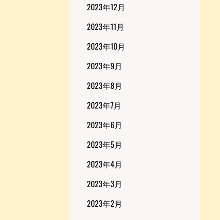
2023年12月
2023年11月
2023年10月
2023年9月
2023年8月
2023年7月
2023年6月
2023年5月
2023年4月
2023年3月
2023年2月