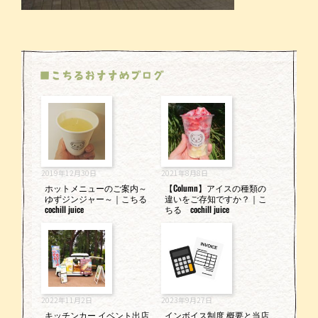
■こちるおすすめブログ
2019年12月30日
2021年8月8日
ホットメニューのご案内～
【Column】アイスの種類の
ゆずジンジャー～｜こちる
違いをご存知ですか？｜こ
cochill juice
ちる cochill juice
2022年11月2日
2023年9月27日
キッチンカー イベント出店
インボイス制度 概要と当店