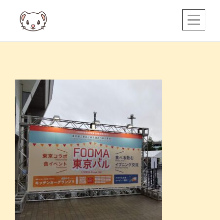
Skip
to
content
投
稿
ナ
ビ
ゲ
ー
シ
ョ
ン