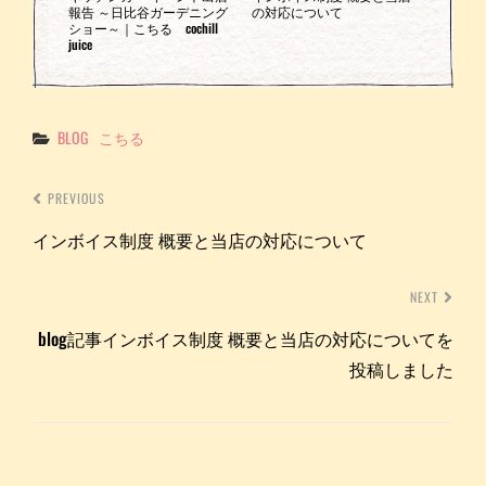
報告 ～日比谷ガーデニング
の対応について
ショー～｜こちる cochill
juice
Categories
BLOG
こちる
PREVIOUS
インボイス制度 概要と当店の対応について
NEXT
blog記事インボイス制度 概要と当店の対応についてを
投稿しました