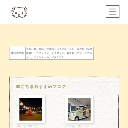
Skip
to
content
投
稿
ナ
ビ
ゲ
ー
■こちるおすすめブログ
シ
ョ
ン
2023年7月19日
2025年11月23日