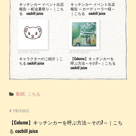
キッチンカー イベント出店
キッチンカー イベント出店
報告 ～町会夏祭り～｜こち
報告 ～カーディーラー様～
る cochill juice
｜こちる cochill juice
2019年7月28日
2020年2月3日
キャラクターのご紹介｜こ
【Column】キッチンカーを
ちる cochill juice
呼ぶ方法～その7～｜こちる
cochill juice
Categories
BLOG
こちる
PREVIOUS
【Column】キッチンカーを呼ぶ方法～その7～｜こち
る cochill juice