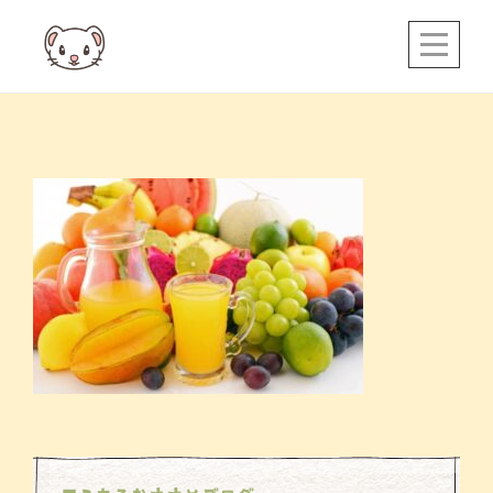
Skip
to
content
投
稿
ナ
ビ
ゲ
ー
シ
ョ
ン