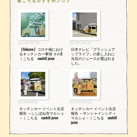
■こちるおすすめブログ
2021年3月31日
2023年3月13日
【Column】コロナ禍におけ
日本テレビ「ブラッシュア
るキッチンカー事情 その2
ップライフ」の差し入れに
｜こちる cochill juice
当店のジュースが選ばれま
した。
2023年9月4日
2021年7月28日
キッチンカー イベント出店
キッチンカー イベント出店
報告 ～ししぼね寺マルシェ
報告 ～サンシャインシティ
～｜こちる cochill juice
マルシェ～｜こちる cochill
juice