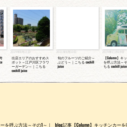
2019年8月11日
2021年9月10日
2019年11月19日
を考
出店エリアのおすすめス
旬のフルーツのご紹介～
【Column】
ce
ポット～江戸川区フラワ
ぶどう～｜こちる cochill
を呼ぶ方法～そ
ーガーデン～｜こちる
juice
ちる cochill juice
cochill juice
ンカーを呼ぶ方法～その1～｜
blog記事【Column】キッチンカ