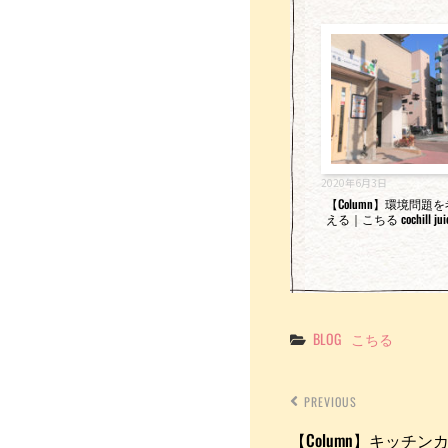
2020年6月3日
【Column】環境問題
える｜こちる cochill jui
Categories
BLOG
こちる
PREVIOUS
【Column】キッチ