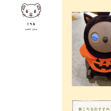
Skip
投
to
稿
content
ナ
こちる
cochill juice
ビ
ゲ
ー
シ
ョ
ン
■こちるおすすめ