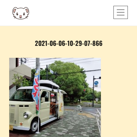
Skip
to
content
投
2021-06-06-10-29-07-866
稿
ナ
ビ
ゲ
ー
シ
ョ
ン