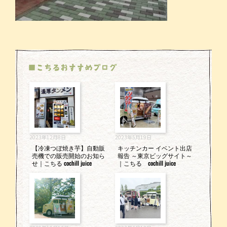
■こちるおすすめブログ
2023年12月8日
2023年5月19日
【冷凍つぼ焼き芋】自動販
キッチンカー イベント出店
売機での販売開始のお知ら
報告 ～東京ビッグサイト～
せ｜こちる cochill juice
｜こちる cochill juice