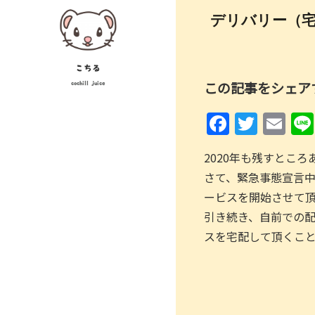
Skip
投
デリバリー（宅配
to
稿
content
ナ
こちる
この記事をシェア
cochill juice
ビ
F
T
E
ゲ
a
w
m
ー
2020年も残すとこ
c
itt
ai
シ
さて、緊急事態宣言中
e
er
l
ョ
ービスを開始させて
b
引き続き、自前での配
ン
o
スを宅配して頂くこ
o
k