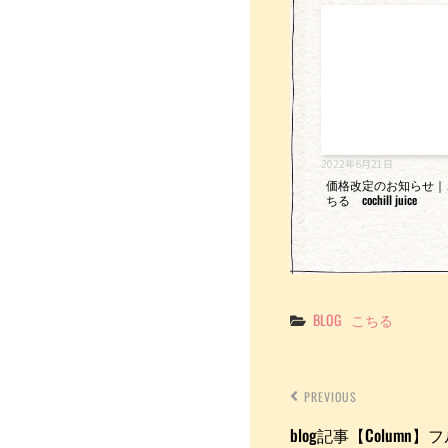
2022年6月21日
価格改定のお知らせ｜
ちる cochill juice
Categories
BLOG
こちる
PREVIOUS
blog記事【Colum