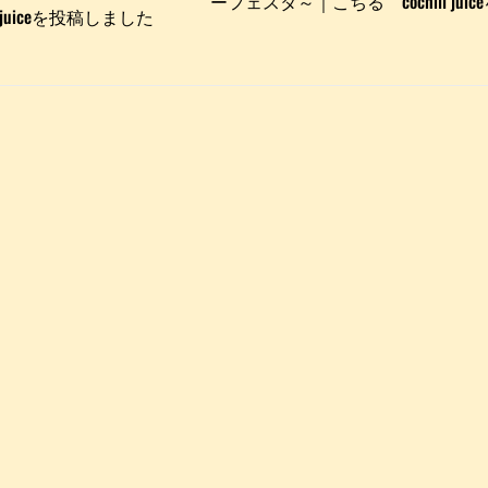
ーフェスタ～｜こちる cochill jui
 juiceを投稿しました