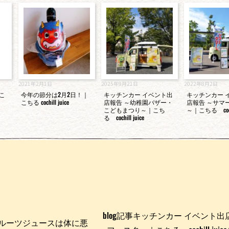
2021年2月1日
2025年9月21日
2022年8月2日
こ
今年の節分は2月2日！｜
キッチンカー イベント出
キッチンカー 
こちる cochill juice
店報告 ～幼稚園バザー・
店報告 ～サマ
こどもまつり～｜こち
～｜こちる cochil
る cochill juice
blog記事キッチンカー イベント出
n】フルーツジュースは体に悪