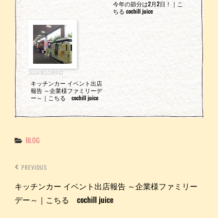
今年の節分は2月2日！｜こ
ちる cochill juice
2024年10月9日
キッチンカー イベント出店
報告 ～企業様ファミリーデ
ー～｜こちる cochill juice
Categories
BLOG
PREVIOUS
キッチンカー イベント出店報告 ～企業様ファミリー
デー～｜こちる cochill juice