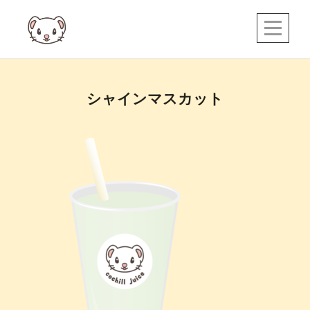
Skip
to
content
投
シャインマスカット
稿
ナ
ビ
ゲ
ー
シ
ョ
ン