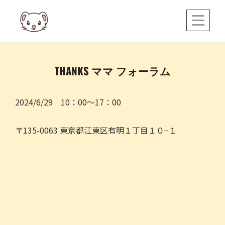
Skip
to
content
投
THANKS ママ フォーラム
稿
ナ
2024/6/29 10：00～17：00
ビ
〒135-0063 東京都江東区有明１丁目１０−１
ゲ
ー
シ
ョ
ン