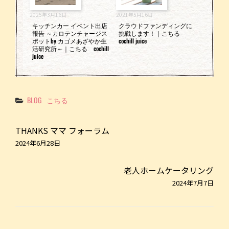
2025年3月16日
2021年5月16日
キッチンカー イベント出店
クラウドファンディングに
報告 ～カロテンチャージス
挑戦します！｜こちる
ポットby カゴメあざやか生
cochill juice
活研究所～｜こちる cochill
juice
Categories
BLOG
こちる
THANKS ママ フォーラム
2024年6月28日
老人ホームケータリング
2024年7月7日