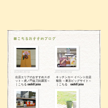
■こちるおすすめブログ
2020年1月7日
2022年6月10日
出店エリアのおすすめスポ
キッチンカー イベント出店
ット～虎ノ門金刀比羅宮～
報告 ～東京ビッグサイト～
｜こちる cochill juice
｜こちる cochill juice