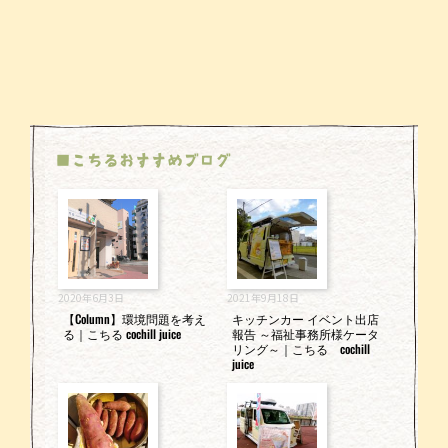
■こちるおすすめブログ
2020年6月3日
2021年9月18日
【Column】環境問題を考え
キッチンカー イベント出店
る｜こちる cochill juice
報告 ～福祉事務所様ケータ
リング～｜こちる cochill
juice