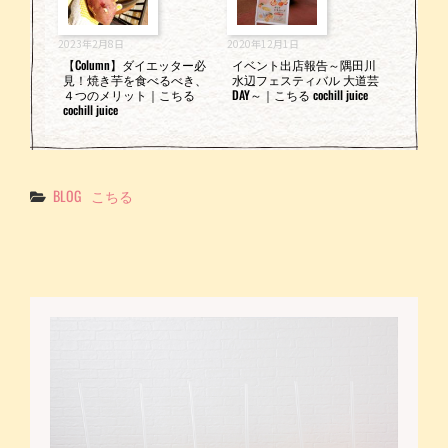
2023年2月8日
2020年12月1日
【Column】ダイエッター必
イベント出店報告～隅田川
見！焼き芋を食べるべき、
水辺フェスティバル 大道芸
４つのメリット｜こちる
DAY～｜こちる cochill juice
cochill juice
Categories
BLOG
こちる