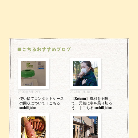
■こちるおすすめブログ
2020年6月12日
2025年1月18日
使い捨てコンタクトケース
【Column】風邪を予防し
の回収について｜こちる
て、元気に冬を乗り切ろ
cochill juice
う！｜こちる cochill juice