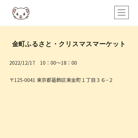
Skip
to
content
投
金町ふるさと・クリスマスマーケット
稿
ナ
2022/12/17 10：00～18：00
ビ
〒125-0041 東京都葛飾区東金町１丁目３６−２
ゲ
ー
シ
ョ
ン