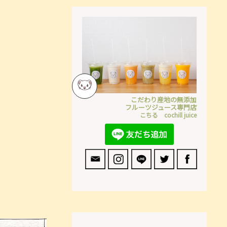
こだわり産地の無添加
フルーツジュース専門店
こちる cochill juice