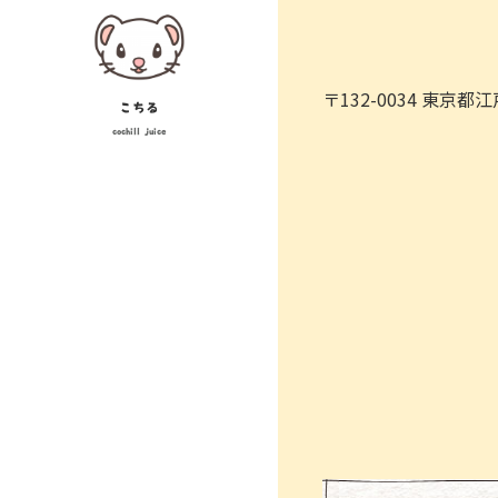
Skip
to
content
〒132-0034 東京
こちる
cochill juice