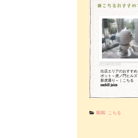
■こちるおすすめ
2019年9月18日
出店エリアのおすすめ
ポット～虎ノ門ヒルズ
新虎通り～｜こちる
cochill juice
Categories
BLOG
こちる