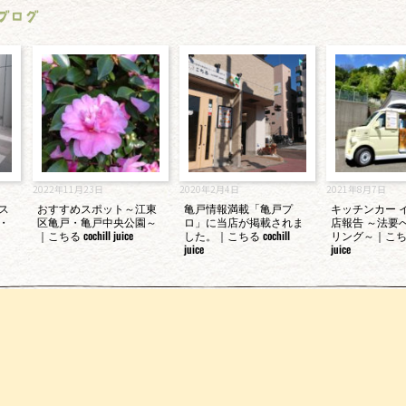
ブログ
2022年11月23日
2020年2月4日
2021年8月7日
ス
おすすめスポット～江東
亀戸情報満載「亀戸プ
キッチンカー 
・
区亀戸・亀戸中央公園～
ロ」に当店が掲載されま
店報告 ～法要
｜こちる cochill juice
した。｜こちる cochill
リング～｜こちる 
juice
juice