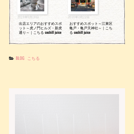
2019年9月18日
2020年2月22日
出店エリアのおすすめスポ
おすすめスポット～江東区
ット～虎ノ門ヒルズ・新虎
亀戸・亀戸天神社～｜こち
通り～｜こちる cochill juice
る cochill juice
Categories
BLOG
こちる