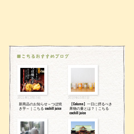
■こちるおすすめブログ
2021年12月15日
2020年10月7日
新商品のお知らせ～つぼ焼
【Column】一日に摂るべき
き芋～｜こちる cochill juice
果物の量とは？｜こちる
cochill juice