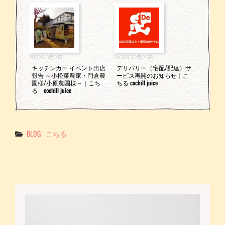
2022年3月2日
2020年12月25日
キッチンカー イベント出店
デリバリー（宅配/配達）サ
報告 ～小松菜農家・門倉農
ービス再開のお知らせ｜こ
園様/小原農園様～｜こち
ちる cochill juice
る cochill juice
Categories
BLOG
こちる