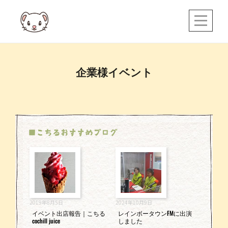
Skip
to
content
企業様イベント
■こちるおすすめブログ
2019年8月5日
2024年10月9日
イベント出店報告｜こちる
レインボータウンFMに出演
cochill juice
しました