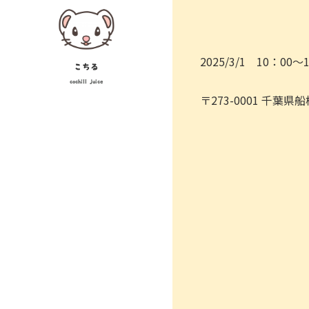
Skip
投
to
稿
content
2025/3/1 10：00～
ナ
こちる
cochill juice
ビ
〒273-0001 千葉
ゲ
ー
シ
ョ
ン