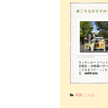
■こちるおすすめ
2025年9月21日
キッチンカー イベン
店報告 ～幼稚園バザ
こどもまつり～｜こち
る cochill juice
Categories
BLOG
こちる