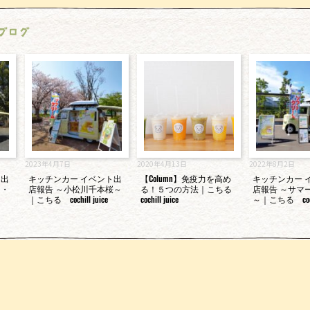
ブログ
2023年4月7日
2020年4月13日
2022年8月2日
ト出
キッチンカー イベント出
【Column】免疫力を高め
キッチンカー 
ー・
店報告 ～小松川千本桜～
る！５つの方法｜こちる
店報告 ～サマ
｜こちる cochill juice
cochill juice
～｜こちる cochil