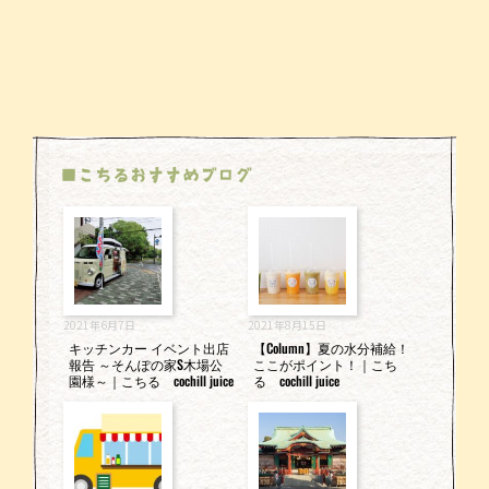
■こちるおすすめブログ
2021年6月7日
2021年8月15日
キッチンカー イベント出店
【Column】夏の水分補給！
報告 ～そんぽの家S木場公
ここがポイント！｜こち
園様～｜こちる cochill juice
る cochill juice