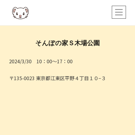
Skip
to
content
投
そんぽの家Ｓ木場公園
稿
ナ
2024/3/30 10：00～17：00
ビ
〒135-0023 東京都江東区平野４丁目１０−３
ゲ
ー
シ
ョ
ン