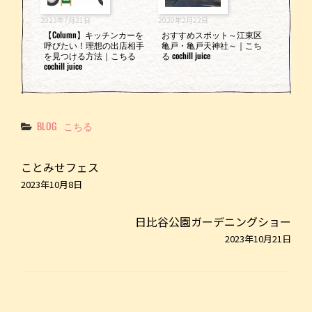
2023年7月21日
2020年2月22日
【Column】キッチンカーを
おすすめスポット～江東区
呼びたい！理想の出店相手
亀戸・亀戸天神社～｜こち
を見つける方法｜こちる
る cochill juice
cochill juice
Categories
BLOG
こちる
ことみせフェス
2023年10月8日
日比谷公園ガーデニングショー
2023年10月21日