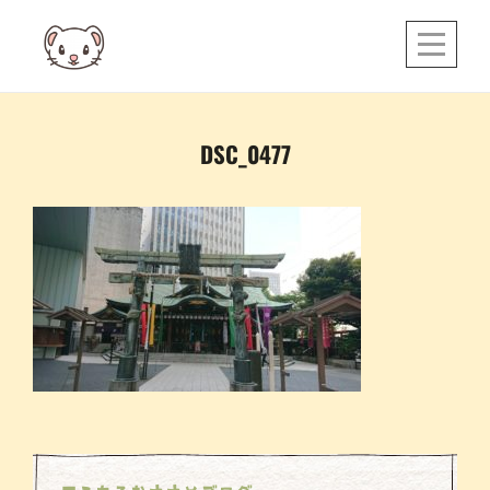
Skip
to
content
投
DSC_0477
稿
ナ
ビ
ゲ
ー
シ
ョ
ン