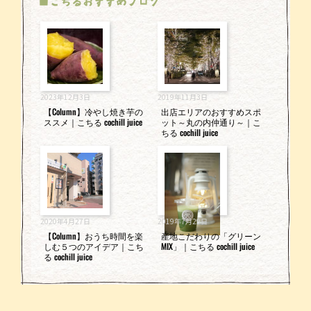
■こちるおすすめブログ
2023年12月3日
2019年11月3日
【Column】冷やし焼き芋の
出店エリアのおすすめスポ
ススメ｜こちる cochill juice
ット～丸の内仲通り～｜こ
ちる cochill juice
2020年4月27日
2019年7月29日
【Column】おうち時間を楽
産地こだわりの「グリーン
しむ５つのアイデア｜こち
MIX」｜こちる cochill juice
る cochill juice