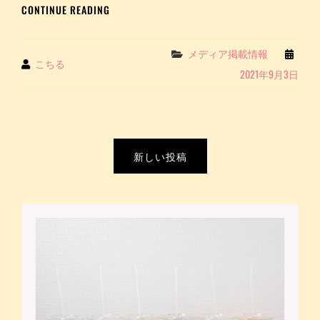
「カ
CONTINUE READING
業
メ
様
イ
イ
ド
Categories
メディア掲載情報
ベ
By
こちる
タ
ン
2021年9月3日
ー
ト
ト
～
ル
｜
ズ」
こ
に
投
ち
当
新しい投稿
る
稿
店
COCHILL
が
ナ
JUICE
紹
ビ
介
さ
ゲ
れ
ー
ま
し
シ
た
ョ