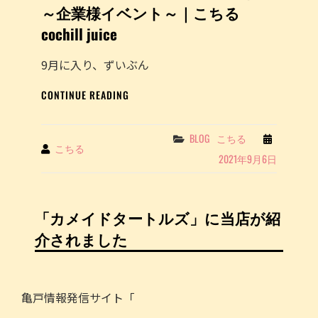
～企業様イベント～｜こちる
cochill juice
9月に入り、ずいぶん
キ
CONTINUE READING
ッ
チ
ン
Categories
BLOG
こちる
By
こちる
カ
2021年9月6日
ー
イ
ベ
ン
「カメイドタートルズ」に当店が紹
ト
介されました
出
店
報
告
亀戸情報発信サイト「
～
企