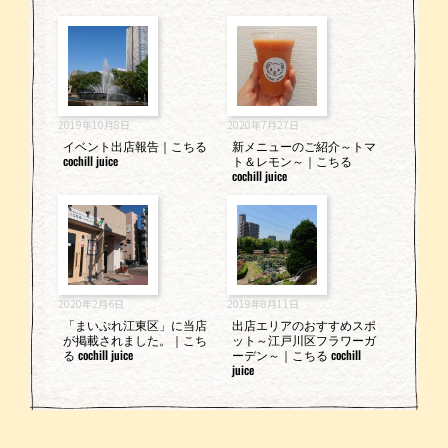
2019年10月8日
2020年7月27日
イベント出店報告｜こちる
新メニューのご紹介～トマ
cochill juice
ト＆レモン～｜こちる
cochill juice
2020年2月6日
2019年8月11日
「まいぷれ江東区」に当店
出店エリアのおすすめスポ
が掲載されました。｜こち
ット～江戸川区フラワーガ
る cochill juice
ーデン～｜こちる cochill
juice