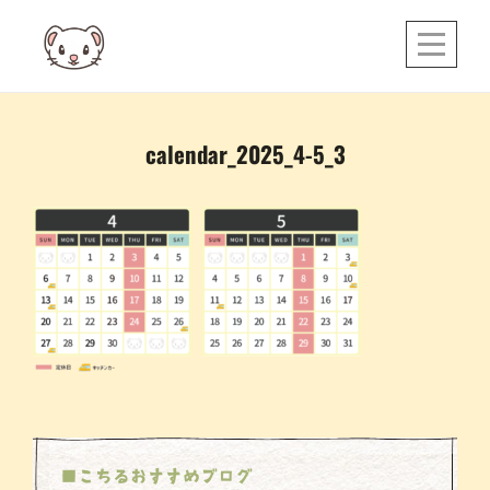
Skip
to
content
投
calendar_2025_4-5_3
稿
ナ
ビ
ゲ
ー
シ
ョ
ン
■こちるおすすめブログ