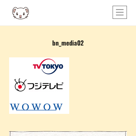
Skip
to
content
投
bn_media02
稿
ナ
ビ
ゲ
ー
シ
ョ
ン