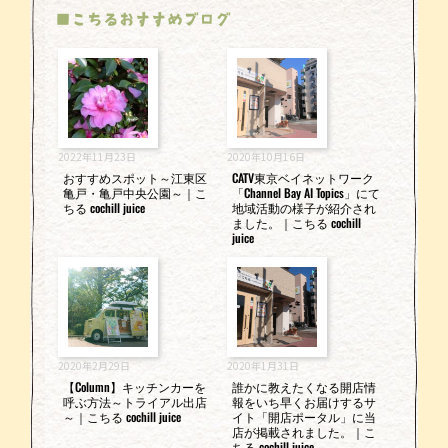
■こちるおすすめブログ
2022年11月23日
2020年10月16日
おすすめスポット～江東区
CATV東京ベイネットワーク
亀戸・亀戸中央公園～｜こ
「Channel Bay AI Topics」にて
ちる cochill juice
地域活動の様子が紹介され
ました。｜こちる cochill
juice
2020年2月29日
2020年1月31日
【Column】キッチンカーを
誰かに教えたくなる開店情
呼ぶ方法～トライアル出店
報をいち早くお届けするサ
～｜こちる cochill juice
イト「開店ポータル」に当
店が掲載されました。｜こ
ちる cochill juice