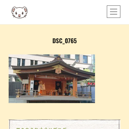
Skip
to
content
投
DSC_0765
稿
ナ
ビ
ゲ
ー
シ
ョ
ン