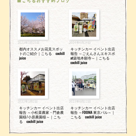
■こちるおすすめブログ
2022年3月25日
2024年4月24日
都内オススメお花見スポッ
キッチンカー イベント出店
トのご紹介｜こちる cochill
報告 ～ごえんさんエキスポ
juice
at築地本願寺～｜こちる
cochill juice
2022年3月2日
2023年6月12日
キッチンカー イベント出店
キッチンカー イベント出店
報告 ～小松菜農家・門倉農
報告 ～FOOMA 東京バル～｜
園様/小原農園様～｜こち
こちる cochill juice
る cochill juice